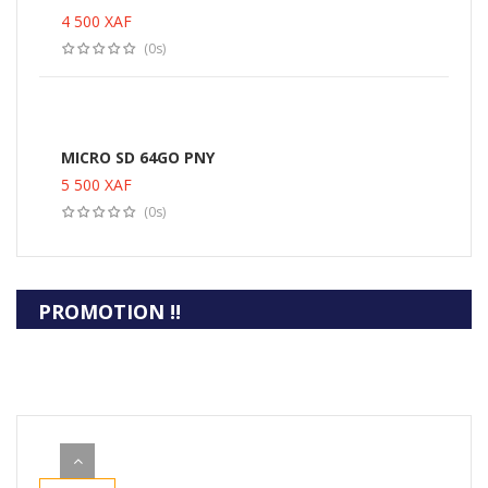
4 500
XAF
(0s)
PRIX EN OR
MICRO SD 64GO PNY
40%
5 500
XAF
JUSQU'A MOINS DE
(0s)
PROMOTION !!