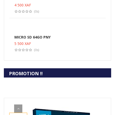
4 500
XAF
(0s)
PRIX EN OR
MICRO SD 64GO PNY
40%
5 500
XAF
JUSQU'A MOINS DE
(0s)
PROMOTION !!