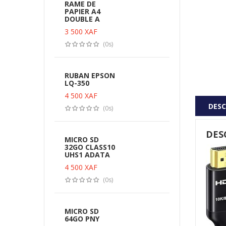
RAME DE
PAPIER A4
DOUBLE A
3 500
XAF
(0s)
RUBAN EPSON
LQ-350
4 500
XAF
DESC
(0s)
DES
MICRO SD
32GO CLASS10
UHS1 ADATA
4 500
XAF
(0s)
PROTE
PRIX EN OR
DE TRA
MICRO SD
JUSQU'A MOINS DE
JUSQU'
64GO PNY