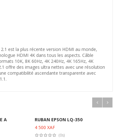
I 2.1 est la plus récente version HDMI au monde,
mologue HDMI 4K dans tous les aspects. Câble
 formats 10K, 8K 60Hz, 4K 240Hz, 4K 165Hz, 4K
 offre des images ultra nettes avec une résolution
 une compatibilité ascendante transparente avec
1.1.
E A
RUBAN EPSON LQ-350
MICR
ADA
4 500
XAF
Ajouter au panier
4 50
(0s)