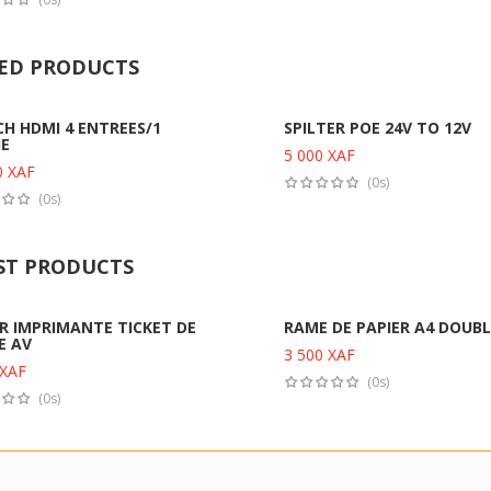
ED PRODUCTS
H HDMI 4 ENTREES/1
SPILTER POE 24V TO 12V
IE
5 000
XAF
Ajouter au panier
Ajouter au panier
0
XAF
(0s)
(0s)
ST PRODUCTS
R IMPRIMANTE TICKET DE
RAME DE PAPIER A4 DOUBL
E AV
3 500
XAF
Ajouter au panier
Ajouter au panier
XAF
(0s)
(0s)