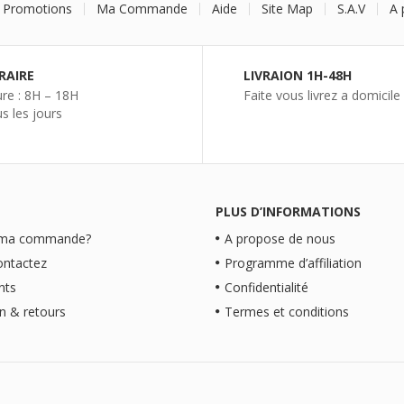
 Promotions
Ma Commande
Aide
Site Map
S.A.V
A 
RAIRE
LIVRAION 1H-48H
re : 8H – 18H
Faite vous livrez a domicile
s les jours
PLUS D’INFORMATIONS
 ma commande?
A propose de nous
ontactez
Programme d’affiliation
nts
Confidentialité
on & retours
Termes et conditions