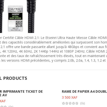
20%
r Certifié Câble HDMI 2.1: Le Etseinri Ultra Haute Vitesse Câble HDM
nt des capacités considérablement améliorées qui surpassent son ho
2.1 offre une bande passante allant jusqu’à 48Gbps et convient aux
, 4K 120Hz, 4K 60Hz, 2K 1440p 144Hz et 1080P 240Hz. Câble HDMI 2.1
rée et des taux de rafraîchissement très élevés, tout en maintenant
 les versions HDMI précédentes, y compris 2.0b, 2.0a, 1.4, 1.3, 1.2 et 
L PRODUCTS
R IMPRIMANTE TICKET DE
RAME DE PAPIER A4 DOUBL
E AV
3 500
XAF
Ajouter au panier
Ajouter au panier
XAF
(0s)
(0s)