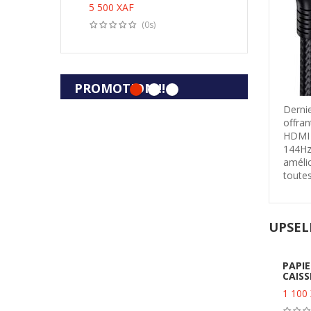
40%
30%
5 500
XAF
(0s)
PROMOTION !!
Dernie
offra
HDMI 
144Hz
amélio
toutes
UPSEL
PAPIE
CAISS
1 100