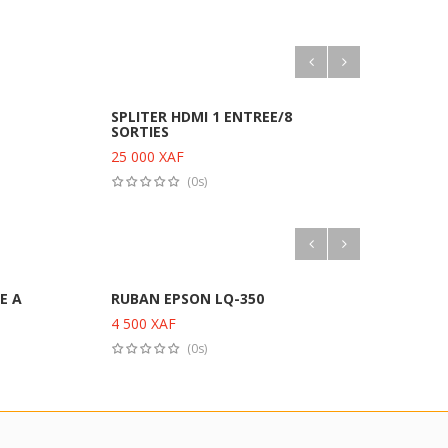
SPLITER HDMI 1 ENTREE/8
ACCE
SORTIES
EU 
Ajouter au panier
25 000
XAF
59 0
(0s)
E A
RUBAN EPSON LQ-350
MICR
ADA
4 500
XAF
Ajouter au panier
4 50
(0s)