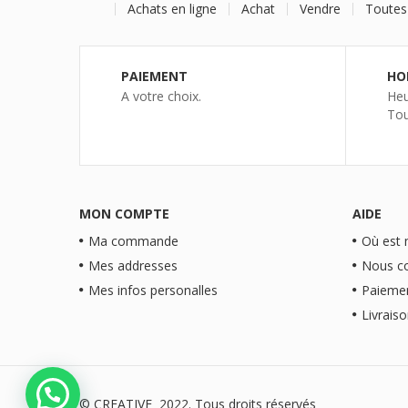
Achats en ligne
Achat
Vendre
Toutes
PAIEMENT
HO
A votre choix.
Heu
Tou
MON COMPTE
AIDE
Ma commande
Où est
Mes addresses
Nous c
Mes infos personalles
Paieme
Livrais
© CREATIVE 2022. Tous droits réservés