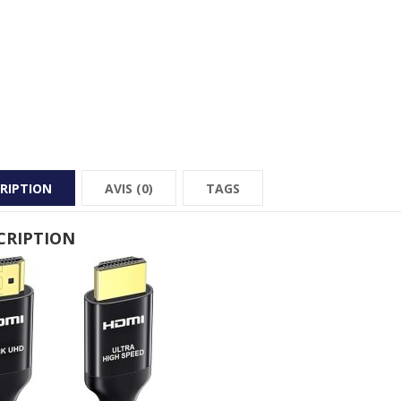
RIPTION
AVIS (0)
TAGS
CRIPTION
GER SON OUTIL
VAIL
OCCASION EN OR
A MOINS DE
JUSQU'A MOINS DE